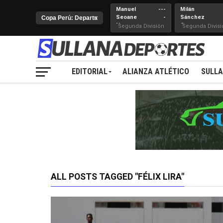
Manuel
---
Milán
Seoane
-
Sánchez
Nueva
Cerro
Segunda División
Segunda Divisi
Juventud
EDITORIAL
ALIANZA ATLÉTICO
SULL
ALL POSTS TAGGED "FÉLIX LIRA"