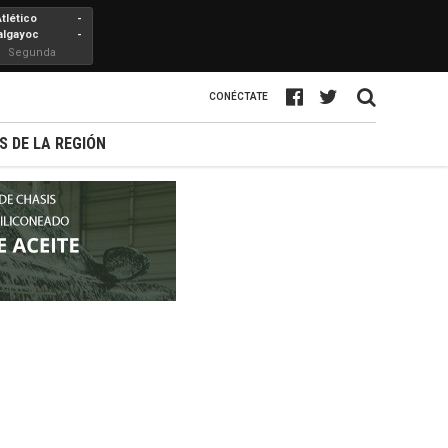
Atlético
-
algayoc
-
Segunda
Profesional
CONÉCTATE
S DE LA REGIÓN