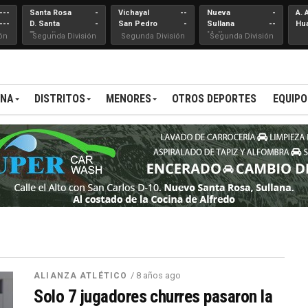
---
Santa Rosa
-
Vichayal
--
Nueva
-
A. 
---
D. Santa
-
San Pedro
-
Sullana
--
Hu
Teresita
Mallares
ón
Segunda División
Segunda División
Segunda División
ANA
DISTRITOS
MENORES
OTROS DEPORTES
EQUIPO
/ 8 años ago
ALIANZA ATLÉTICO
Solo 7 jugadores churres pasaron la