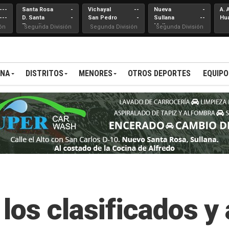
---
Santa Rosa
-
Vichayal
--
Nueva
-
A. 
---
D. Santa
-
San Pedro
-
Sullana
--
Hu
Teresita
Mallares
ón
Segunda División
Segunda División
Segunda División
ANA
DISTRITOS
MENORES
OTROS DEPORTES
EQUIPO
os clasificados y 