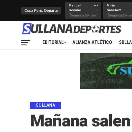
Manuel
---
Milán
Seoane
-
Sánchez
Nueva
Cerro
Segunda División
Segunda Divisi
Juventud
EDITORIAL
ALIANZA ATLÉTICO
SULL
SULLANA
Mañana salen l