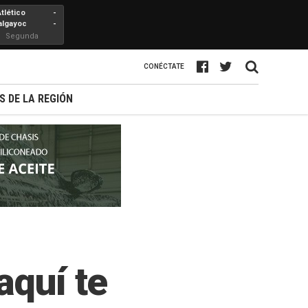
Atlético
-
algayoc
-
Segunda
Profesional
CONÉCTATE
S DE LA REGIÓN
aquí te