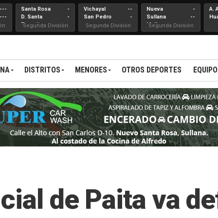
---
Santa Rosa
-
Vichayal
--
Nueva
-
A. 
---
D. Santa
-
San Pedro
-
Sullana
--
Hu
Teresita
Mallares
ón
Segunda División
Segunda División
Segunda División
ANA
DISTRITOS
MENORES
OTROS DEPORTES
EQUIPO
cial de Paita va de