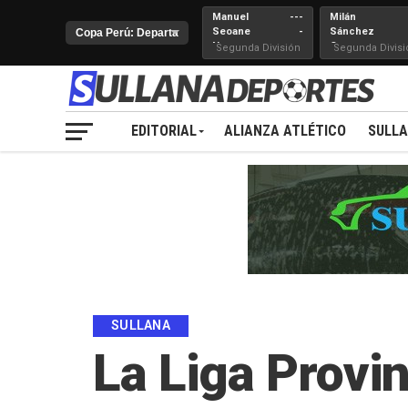
Manuel
---
Milán
Seoane
-
Sánchez
Nueva
Cerro
Segunda División
Segunda Divisi
Juventud
EDITORIAL
ALIANZA ATLÉTICO
SULL
SULLANA
La Liga Provin