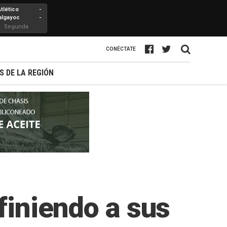
Atlético
-
algayoc
-
Segunda
Profesional
CONÉCTATE
S DE LA REGIÓN
finiendo a sus