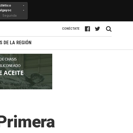
Atlético
-
algayoc
-
Segunda
Profesional
CONÉCTATE
S DE LA REGIÓN
 Primera