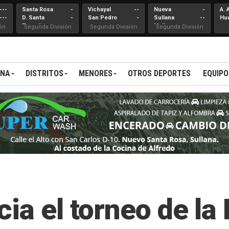
---
Santa Rosa
-
Vichayal
--
Nueva
-
A. 
---
D. Santa
-
San Pedro
-
Sullana
--
Hu
Teresita
Mallares
ón
Segunda División
Segunda División
Segunda División
ANA
DISTRITOS
MENORES
OTROS DEPORTES
EQUIPO
ia el torneo de la