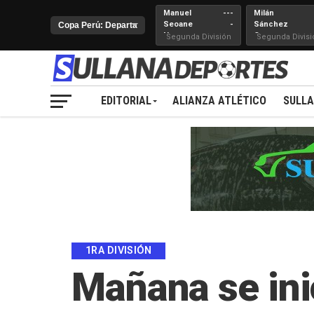
Manuel
---
Milán
Seoane
-
Sánchez
Nueva
Cerro
Segunda División
Segunda Divisi
Juventud
EDITORIAL
ALIANZA ATLÉTICO
SULL
1RA DIVISIÓN
Mañana se inic