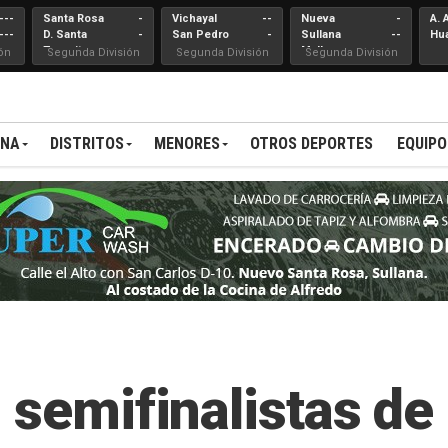
---
Santa Rosa
-
Vichayal
--
Nueva
-
A. 
---
D. Santa
-
San Pedro
-
Sullana
--
Hu
Teresita
Mallares
ón
Segunda División
Segunda División
Segunda División
ANA
DISTRITOS
MENORES
OTROS DEPORTES
EQUIPO
 semifinalistas de 