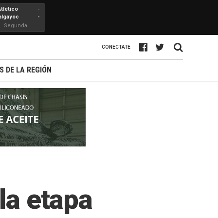
Atlético
-
algayoc
-
Segunda
Profesional
CONÉCTATE
S DE LA REGIÓN
la etapa