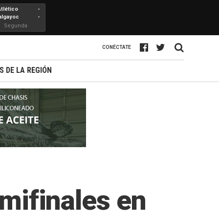
Atlético
-
algayoc
-
Segunda
Profesional
CONÉCTATE
S DE LA REGIÓN
emifinales en