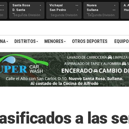
---
Santa Rosa
-
Vichayal
--
Nueva
-
A. 
---
D. Santa
-
San Pedro
-
Sullana
--
Hu
Teresita
Mallares
ón
Segunda División
Segunda División
Segunda División
ANA
DISTRITOS
MENORES
OTROS DEPORTES
EQUIPO
lasificados a las s