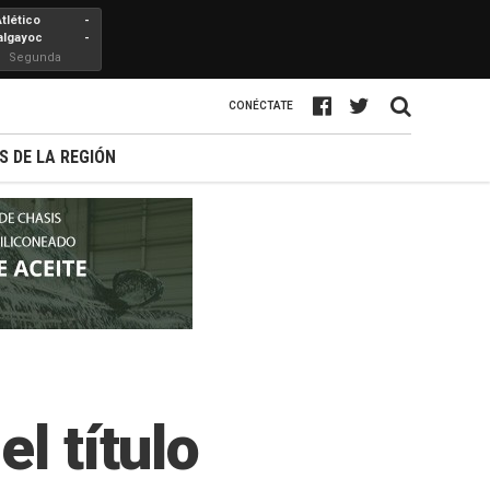
Atlético
-
algayoc
-
Segunda
Profesional
CONÉCTATE
S DE LA REGIÓN
l título