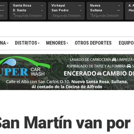
---
Santa Rosa
-
Vichayal
--
Nueva
-
A. 
---
D. Santa
-
San Pedro
-
Sullana
--
Hu
Teresita
Mallares
ón
Segunda División
Segunda División
Segunda División
ANA
DISTRITOS
MENORES
OTROS DEPORTES
EQUIPO
an Martín van por e