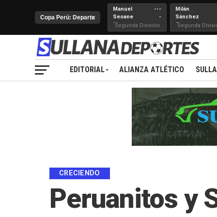
Manuel
---
Milán
Seoane
-
Sánchez
Nueva
Cerro
Segunda División
Segunda Divisi
Juventud
EDITORIAL
ALIANZA ATLÉTICO
SULL
CRECIENDO
Peruanitos y S