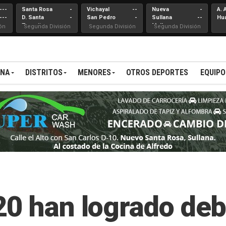
---
Santa Rosa
-
Vichayal
--
Nueva
-
A. 
---
D. Santa
-
San Pedro
-
Sullana
--
Hu
Teresita
Mallares
ón
Segunda División
Segunda División
Segunda División
ANA
DISTRITOS
MENORES
OTROS DEPORTES
EQUIPO
20 han logrado deb