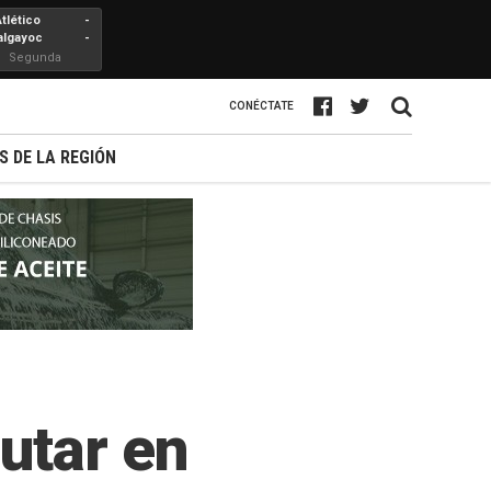
Atlético
-
algayoc
-
Segunda
Profesional
CONÉCTATE
S DE LA REGIÓN
utar en