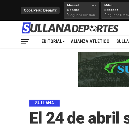
Manuel
---
Milán
Seoane
-
Sánchez
Nueva
Cerro
Segunda División
Segunda Divisi
Juventud
EDITORIAL
ALIANZA ATLÉTICO
SULL
SULLANA
El 24 de abril 