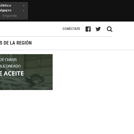
Atlético
-
algayoc
-
Segunda
Profesional
CONÉCTATE
S DE LA REGIÓN