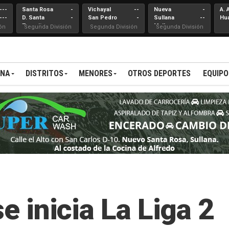
---
Santa Rosa
-
Vichayal
--
Nueva
-
A. 
---
D. Santa
-
San Pedro
-
Sullana
--
Hu
Teresita
Mallares
ón
Segunda División
Segunda División
Segunda División
ANA
DISTRITOS
MENORES
OTROS DEPORTES
EQUIPO
se inicia La Liga 2