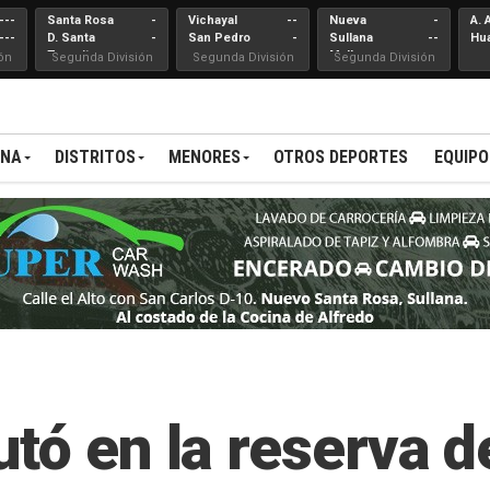
---
Santa Rosa
-
Vichayal
--
Nueva
-
A. 
---
D. Santa
-
San Pedro
-
Sullana
--
Hu
Teresita
Mallares
ón
Segunda División
Segunda División
Segunda División
ANA
DISTRITOS
MENORES
OTROS DEPORTES
EQUIPO
tó en la reserva de