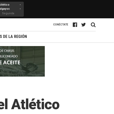
Atlético
-
algayoc
-
Segunda
Profesional
CONÉCTATE
S DE LA REGIÓN
l Atlético