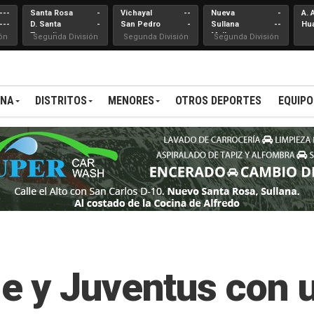
---
Santa Rosa
-
Vichayal
--
Nueva
-
A. 
---
D. Santa
-
San Pedro
-
Sullana
--
Hu
Teresita
Mallares
ón
Segunda División
Segunda División
Segunda División
ANA
DISTRITOS
MENORES
OTROS DEPORTES
EQUIPO
 y Juventus con u