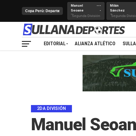
Manuel
---
Milán
Seoane
-
Sánchez
Nueva
Cerro
Segunda División
Segunda Divisi
Juventud
EDITORIAL
ALIANZA ATLÉTICO
SULL
2DA DIVISIÓN
Manuel Seoane