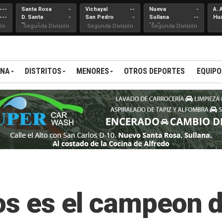
---
Santa Rosa
-
Vichayal
--
Nueva
-
A. 
---
D. Santa
-
San Pedro
-
Sullana
--
Hu
Teresita
Mallares
ón
Segunda División
Segunda División
Segunda División
ANA
DISTRITOS
MENORES
OTROS DEPORTES
EQUIPO
los es el campeon 