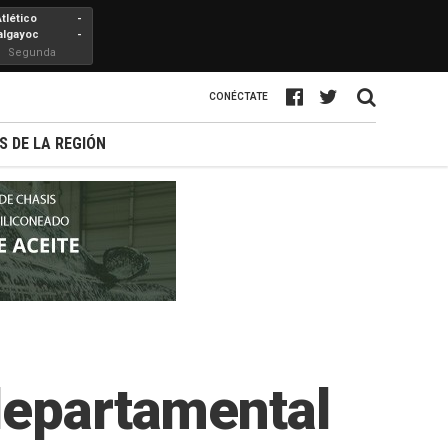
Atlético
-
algayoc
-
Segunda
Profesional
CONÉCTATE
S DE LA REGIÓN
departamental