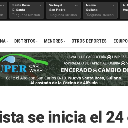
---
Santa Rosa
-
Vichayal
--
Nueva
-
A. 
---
D. Santa
-
San Pedro
-
Sullana
--
Hu
Teresita
Mallares
ón
Segunda División
Segunda División
Segunda División
ANA
DISTRITOS
MENORES
OTROS DEPORTES
EQUIPO
ista se inicia el 24