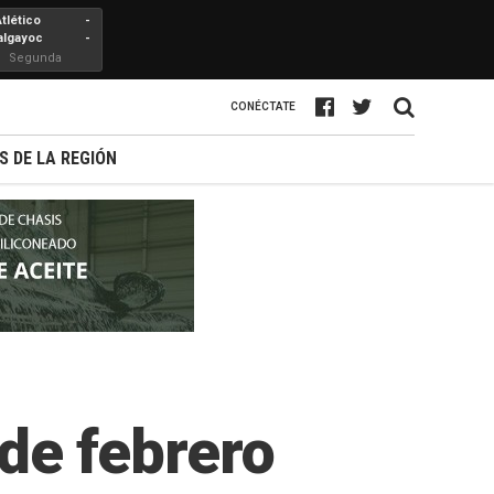
Atlético
-
algayoc
-
Segunda
Profesional
CONÉCTATE
S DE LA REGIÓN
 de febrero