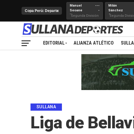
Manuel
---
Milán
Seoane
-
Sánchez
Nueva
Cerro
Segunda División
Segunda Divisi
Juventud
EDITORIAL
ALIANZA ATLÉTICO
SULL
SULLANA
Liga de Bellav