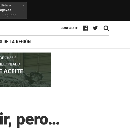
Atlético
-
algayoc
-
Segunda
Profesional
CONÉCTATE
S DE LA REGIÓN
ir, pero…