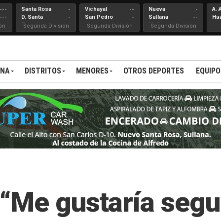
---
Santa Rosa
-
Vichayal
--
Nueva
-
A. 
---
D. Santa
-
San Pedro
-
Sullana
--
Hu
Teresita
Mallares
ón
Segunda División
Segunda División
Segunda División
ANA
DISTRITOS
MENORES
OTROS DEPORTES
EQUIPO
“Me gustaría segu