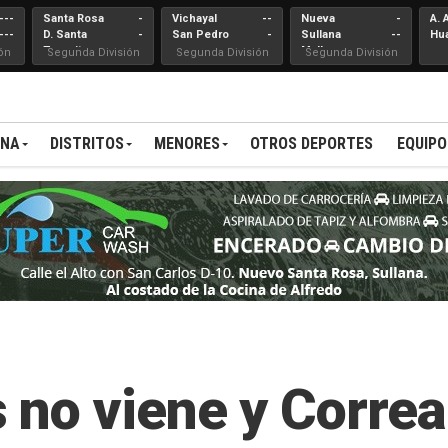
---
Santa Rosa
-
Vichayal
--
Nueva
-
A. 
---
D. Santa
-
San Pedro
-
Sullana
--
Hu
Teresita
Mallares
ón
Segunda División
Segunda División
Segunda División
ANA
DISTRITOS
MENORES
OTROS DEPORTES
EQUIPO
no viene y Correa