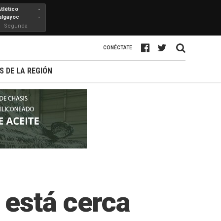
Atlético
-
algayoc
-
Segunda
Profesional
CONÉCTATE
S DE LA REGIÓN
 está cerca