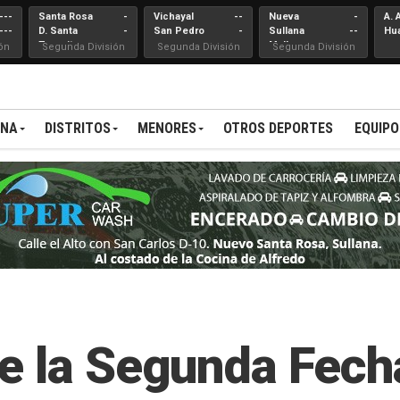
---
Santa Rosa
-
Vichayal
--
Nueva
-
A. 
---
D. Santa
-
San Pedro
-
Sullana
--
Hu
Teresita
Mallares
ón
Segunda División
Segunda División
Segunda División
ANA
DISTRITOS
MENORES
OTROS DEPORTES
EQUIPO
e la Segunda Fech