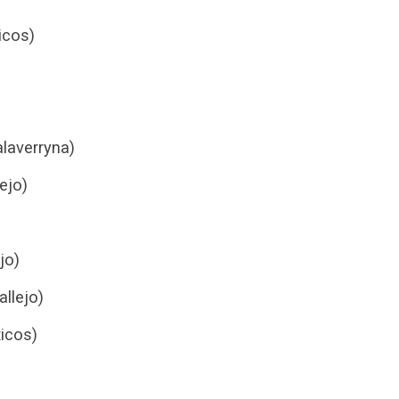
icos)
laverryna)
ejo)
jo)
llejo)
icos)