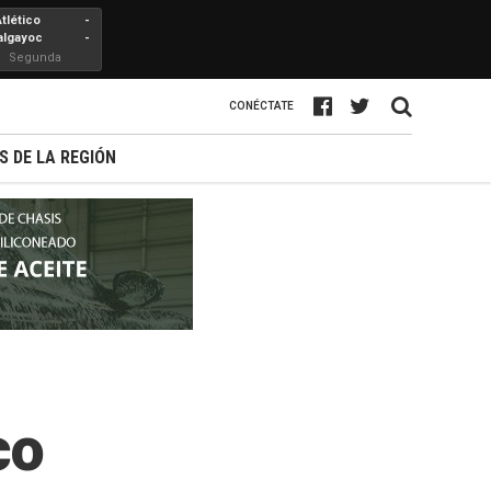
Atlético
-
algayoc
-
Segunda
Profesional
CONÉCTATE
S DE LA REGIÓN
co