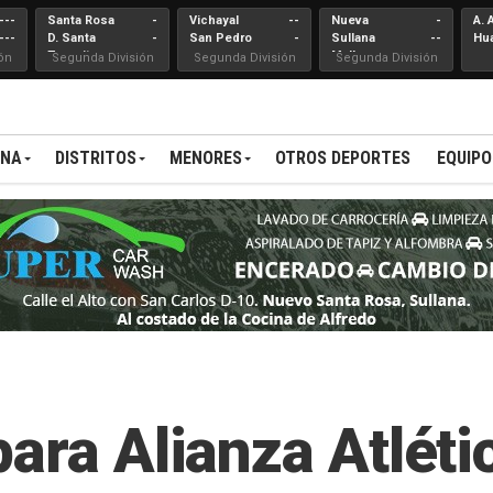
---
Santa Rosa
-
Vichayal
--
Nueva
-
A. 
---
D. Santa
-
San Pedro
-
Sullana
--
Hu
Teresita
Mallares
ón
Segunda División
Segunda División
Segunda División
ANA
DISTRITOS
MENORES
OTROS DEPORTES
EQUIPO
ara Alianza Atléti