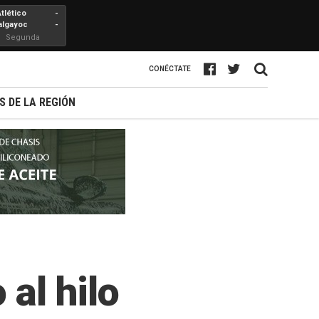
Atlético
-
algayoc
-
Segunda
Profesional
CONÉCTATE
S DE LA REGIÓN
 al hilo