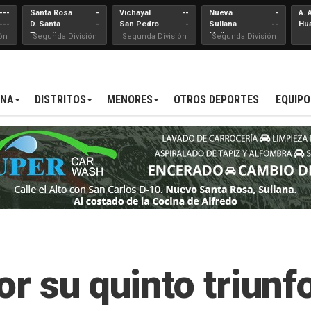
---
Santa Rosa
-
Vichayal
--
Nueva
-
A. 
---
D. Santa
-
San Pedro
-
Sullana
--
Hu
Teresita
Mallares
ón
Segunda División
Segunda División
Segunda División
ANA
DISTRITOS
MENORES
OTROS DEPORTES
EQUIPO
r su quinto triunfo