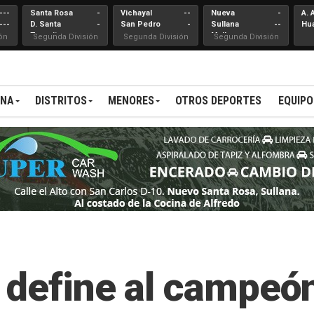
---
Santa Rosa
-
Vichayal
--
Nueva
-
A. 
---
D. Santa
-
San Pedro
-
Sullana
--
Hu
Teresita
Mallares
ón
Segunda División
Segunda División
Segunda División
ANA
DISTRITOS
MENORES
OTROS DEPORTES
EQUIPO
 define al campeón