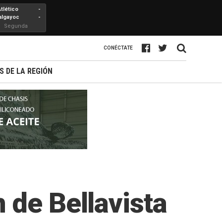
Atlético
-
algayoc
-
Segunda
Profesional
CONÉCTATE
S DE LA REGIÓN
 de Bellavista