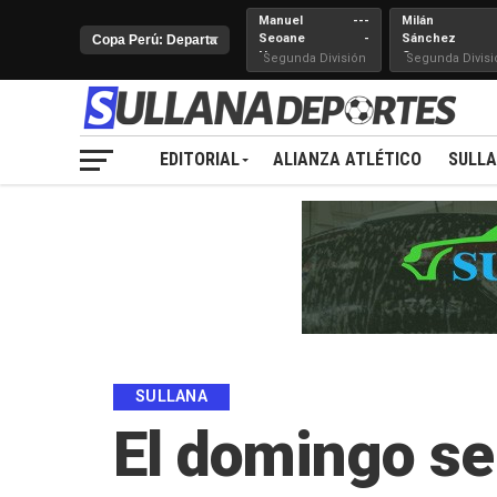
Manuel
---
Milán
Seoane
-
Sánchez
Nueva
Cerro
Segunda División
Segunda Divisi
Juventud
EDITORIAL
ALIANZA ATLÉTICO
SULL
SULLANA
El domingo se