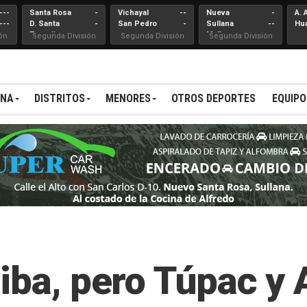
---
Santa Rosa
-
Vichayal
--
Nueva
-
A. 
---
D. Santa
-
San Pedro
-
Sullana
--
Hu
Teresita
Mallares
ón
Segunda División
Segunda División
Segunda División
ANA
DISTRITOS
MENORES
OTROS DEPORTES
EQUIPO
iba, pero Túpac y 