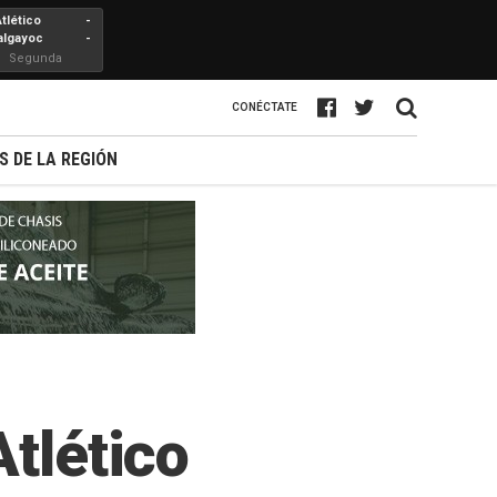
Atlético
-
algayoc
-
Segunda
Profesional
CONÉCTATE
S DE LA REGIÓN
Atlético