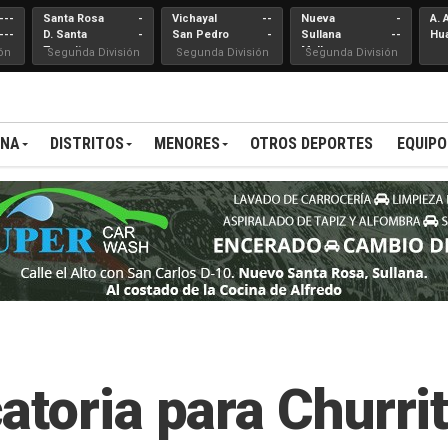
---
Santa Rosa
-
Vichayal
--
Nueva
-
A. 
---
D. Santa
-
San Pedro
-
Sullana
--
Hu
Teresita
Mallares
ón
Segunda División
Segunda División
Segunda División
ANA
DISTRITOS
MENORES
OTROS DEPORTES
EQUIPO
atoria para Churri