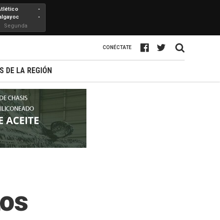
Atlético
-
algayoc
-
Segunda
Profesional
CONÉCTATE
S DE LA REGIÓN
tos