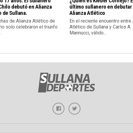
o 17 años: El sullanero
¿Quién es Kleber Cornejo? E
Chilo debutó en Alianza
último sullanero en debutar
o de Sullana.
Alianza Atlético
chas de Alianza Atlético de
En el reciente encuentro entre
no solo celebraron el triunfo
Atlético de Sullana y Carlos A.
.
Mannucci, válido...