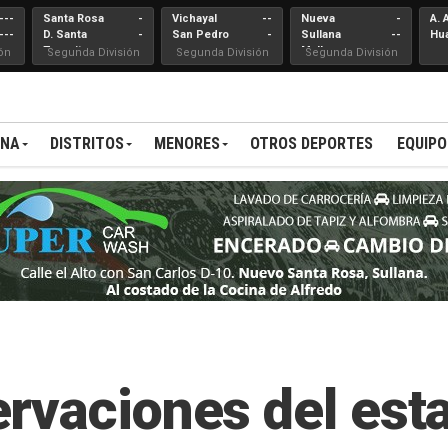
---
Santa Rosa
-
Vichayal
--
Nueva
-
A. 
---
D. Santa
-
San Pedro
-
Sullana
--
Hu
Teresita
Mallares
ón
Segunda División
Segunda División
Segunda División
ANA
DISTRITOS
MENORES
OTROS DEPORTES
EQUIPO
rvaciones del esta