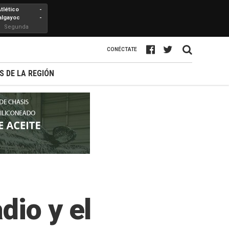
Atlético
-
algayoc
-
Segunda
Profesional
CONÉCTATE
S DE LA REGIÓN
dio y el