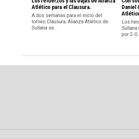
Los refuerzos y las bajas de Alianza
Con sól
Atlético para el Clausura.
Daniel 
Atlétic
A dos semanas para el inicio del
torneo Clausura, Alianza Atlético de
Los hin
Sullana se...
Sullana 
por 2-0..