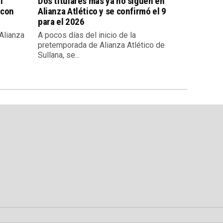
l
Dos titulares más ya no siguen en
 con
Alianza Atlético y se confirmó el 9
para el 2026
 Alianza
A pocos días del inicio de la
pretemporada de Alianza Atlético de
Sullana, se...