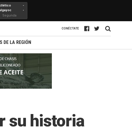
Atlético
-
algayoc
-
Segunda
Profesional
CONÉCTATE
S DE LA REGIÓN
 su historia