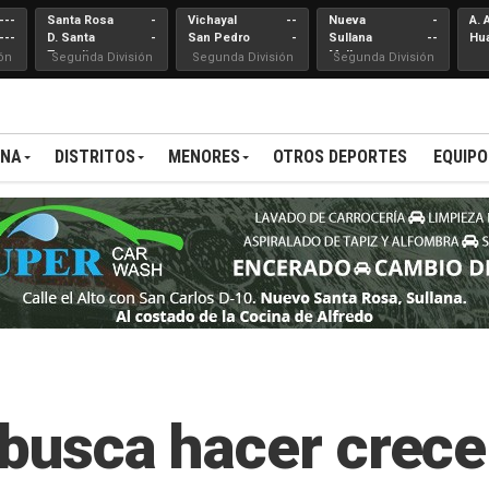
---
Santa Rosa
-
Vichayal
--
Nueva
-
A. 
---
D. Santa
-
San Pedro
-
Sullana
--
Hu
Teresita
Mallares
ón
Segunda División
Segunda División
Segunda División
ANA
DISTRITOS
MENORES
OTROS DEPORTES
EQUIPO
 busca hacer crecer