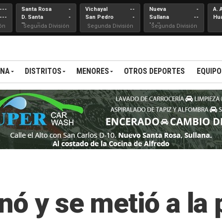
---
Santa Rosa
-
Vichayal
--
Nueva
-
A. 
---
D. Santa
-
San Pedro
-
Sullana
--
Hu
Teresita
Mallares
ón
Segunda División
Segunda División
Segunda División
ANA
DISTRITOS
MENORES
OTROS DEPORTES
EQUIPO
ó y se metió a la 