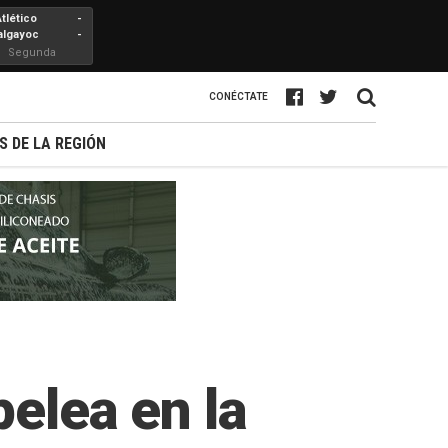
Atlético
-
algayoc
-
Segunda
Profesional
CONÉCTATE
S DE LA REGIÓN
pelea en la