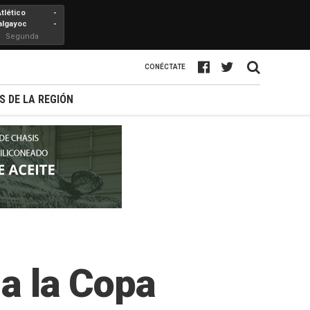
Atlético
-
algayoc
-
Segunda
Profesional
CONÉCTATE
S DE LA REGIÓN
 a la Copa