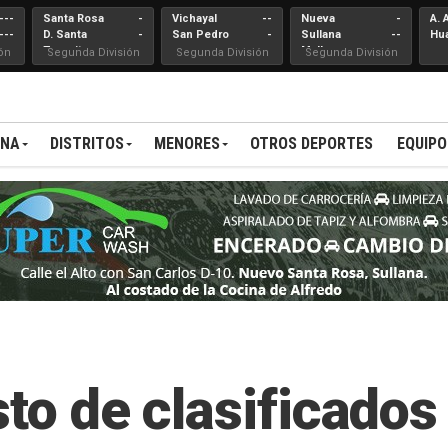
---
Santa Rosa
-
Vichayal
--
Nueva
-
A. 
---
D. Santa
-
San Pedro
-
Sullana
--
Hu
Teresita
Mallares
ón
Segunda División
Segunda División
Segunda División
ANA
DISTRITOS
MENORES
OTROS DEPORTES
EQUIPO
sto de clasificados