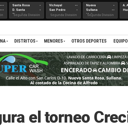
---
Santa Rosa
-
Vichayal
--
Nueva
-
A. 
---
D. Santa
-
San Pedro
-
Sullana
--
Hu
Teresita
Mallares
ón
Segunda División
Segunda División
Segunda División
ANA
DISTRITOS
MENORES
OTROS DEPORTES
EQUIPO
ura el torneo Crec