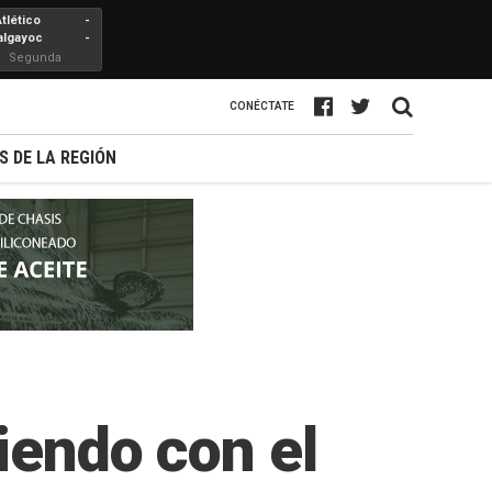
Atlético
-
algayoc
-
Segunda
Profesional
CONÉCTATE
S DE LA REGIÓN
iendo con el