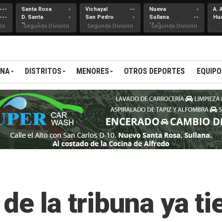
---
Santa Rosa
-
Vichayal
--
Nueva
-
A. 
---
D. Santa
-
San Pedro
-
Sullana
--
Hu
Teresita
Mallares
ón
Segunda División
Segunda División
Segunda División
ANA
DISTRITOS
MENORES
OTROS DEPORTES
EQUIPO
de la tribuna ya ti