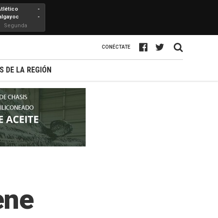
Atlético
-
algayoc
-
Segunda
Profesional
CONÉCTATE
S DE LA REGIÓN
ene