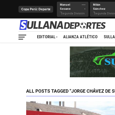
Manuel
---
Milán
Seoane
-
Sánchez
Nueva
Cerro
Segunda División
Segunda Divisi
Juventud
EDITORIAL
ALIANZA ATLÉTICO
SULL
ALL POSTS TAGGED "JORGE CHÁVEZ DE 