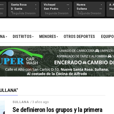
---
Santa Rosa
-
Vichayal
--
Nueva
-
A. 
---
D. Santa
-
San Pedro
-
Sullana
--
Hu
Teresita
Mallares
ón
Segunda División
Segunda División
Segunda División
ANA
DISTRITOS
MENORES
OTROS DEPORTES
EQUIPO
SULLANA"
/ 3 años ago
SULLANA
Se definieron los grupos y la primera