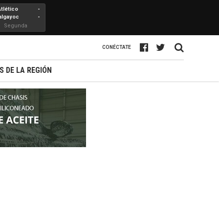
Atlético
-
algayoc
-
Segunda
Profesional
CONÉCTATE
S DE LA REGIÓN