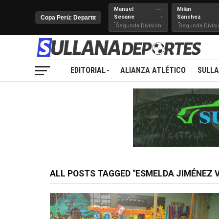
Manuel
---
Milán
Seoane
-
Sánchez
Nueva
Cerro
Segunda División
Segunda Divisi
Juventud
EDITORIAL
ALIANZA ATLÉTICO
SULL
ALL POSTS TAGGED "ESMELDA JIMÉNEZ 