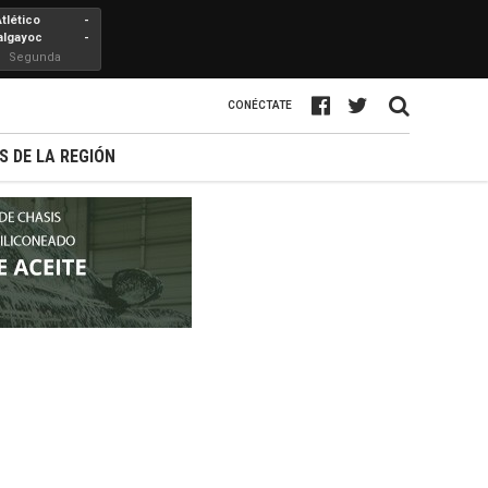
Atlético
-
algayoc
-
Segunda
Profesional
CONÉCTATE
S DE LA REGIÓN