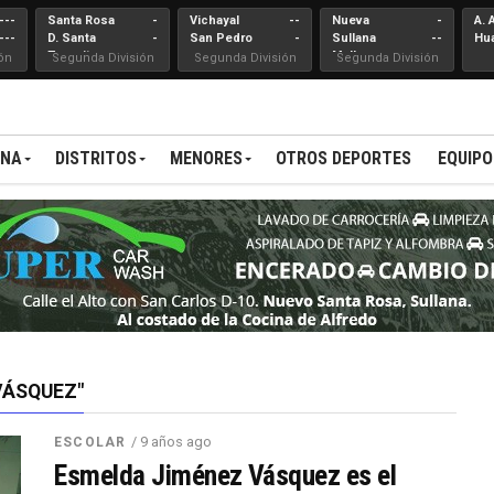
---
Santa Rosa
-
Vichayal
--
Nueva
-
A. 
---
D. Santa
-
San Pedro
-
Sullana
--
Hu
Teresita
Mallares
ón
Segunda División
Segunda División
Segunda División
ANA
DISTRITOS
MENORES
OTROS DEPORTES
EQUIPO
VÁSQUEZ"
/ 9 años ago
ESCOLAR
Esmelda Jiménez Vásquez es el