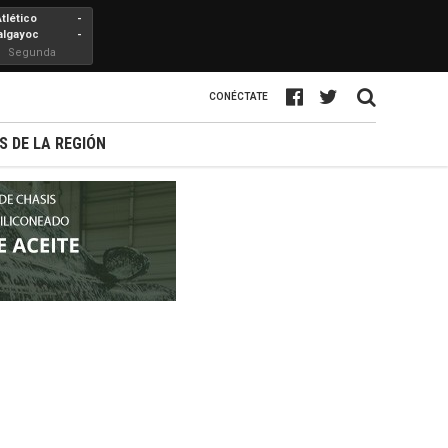
Atlético
-
algayoc
-
Segunda
Profesional
CONÉCTATE
S DE LA REGIÓN