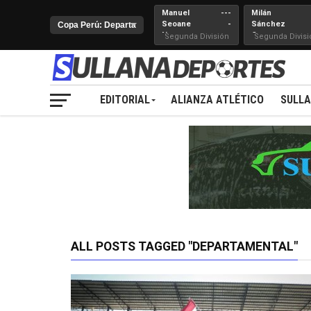
Manuel
---
Milán
Seoane
-
Sánchez
Nueva
Cerro
Segunda División
Segunda Divisi
Juventud
EDITORIAL
ALIANZA ATLÉTICO
SULL
ALL POSTS TAGGED "DEPARTAMENTAL"