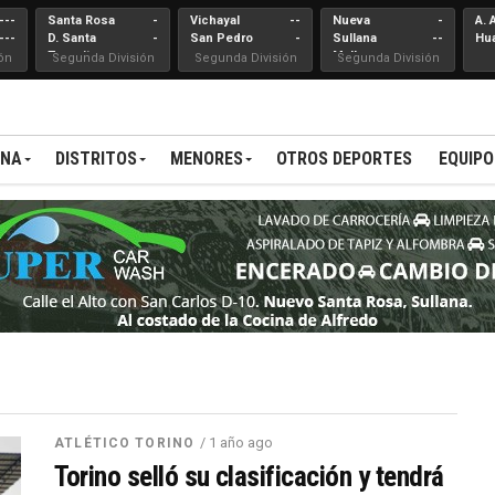
---
Santa Rosa
-
Vichayal
--
Nueva
-
A. 
---
D. Santa
-
San Pedro
-
Sullana
--
Hu
Teresita
Mallares
ón
Segunda División
Segunda División
Segunda División
ANA
DISTRITOS
MENORES
OTROS DEPORTES
EQUIPO
/ 1 año ago
ATLÉTICO TORINO
Torino selló su clasificación y tendrá