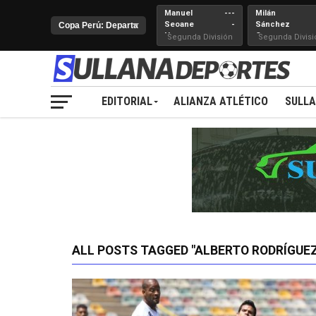
Manuel
---
Milán
Seoane
-
Sánchez
Nueva
Cerro
Segunda División
Segunda Divisi
Juventud
EDITORIAL
ALIANZA ATLÉTICO
SULL
ALL POSTS TAGGED "ALBERTO RODRÍGUE