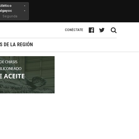
Atlético
-
algayoc
-
Segunda
Profesional
CONÉCTATE
S DE LA REGIÓN