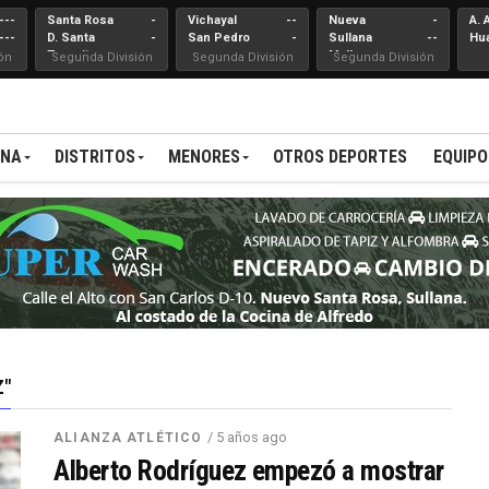
---
Santa Rosa
-
Vichayal
--
Nueva
-
A. 
---
D. Santa
-
San Pedro
-
Sullana
--
Hu
Teresita
Mallares
ón
Segunda División
Segunda División
Segunda División
ANA
DISTRITOS
MENORES
OTROS DEPORTES
EQUIPO
Z"
/ 5 años ago
ALIANZA ATLÉTICO
Alberto Rodríguez empezó a mostrar